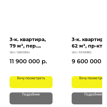
3-к. квартира,
3-к. квартира
79 м², пер.
62 м², пр-кт
Гарнизонный
Маршала
SKU:
128510834
SKU:
100190861
Жукова
11 900 000
р.
9 600 000
р
Хочу посмотреть
Хочу посмотрет
Подробнее
Подробнее