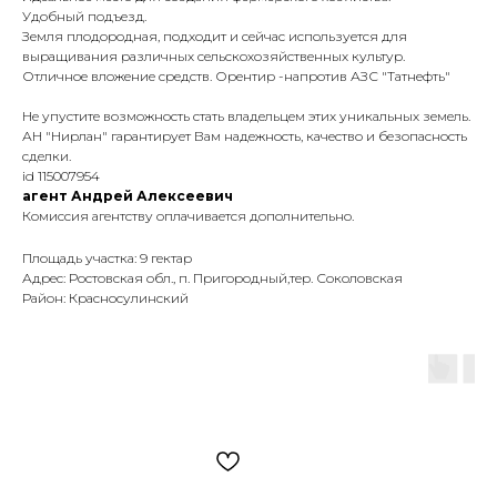
Удобный подъезд.
Земля плодородная, подходит и сейчас используется для
выращивания различных сельскохозяйственных культур.
Отличное вложение средств. Орентир -напротив АЗС "Татнефть"
Не упустите возможность стать владельцем этих уникальных земель.
АН "Нирлан" гарантирует Вам надежность, качество и безопасность
сделки.
id 115007954
агент Андрей Алексеевич
Комиссия агентству оплачивается дополнительно.
Площадь участка: 9 гектар
Адрес: Ростовская обл., п. Пригородный,тер. Соколовская
Район: Красносулинский